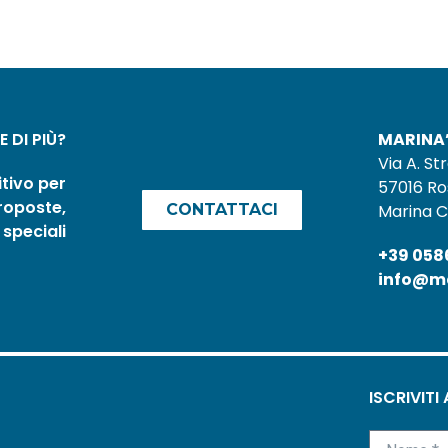
 DI PIÙ?
MARINA’
Via A. Str
tivo per
57016 Ro
proposte,
CONTATTACI
Marina C
speciali
+39 058
info@ma
ISCRIVITI