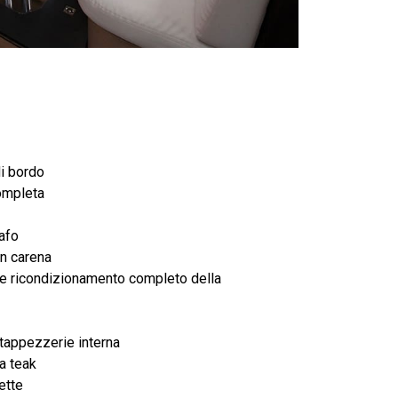
di bordo
ompleta
afo
n carena
 e ricondizionamento completo della
tappezzerie interna
a teak
ette