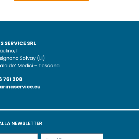
S SERVICE SRL
aulino, 1
signano Solvay (LI)
ala de’ Medici – Toscana
6 761 208
rinaservice.eu
 ALLA NEWSLETTER