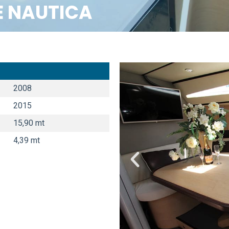
E NAUTICA
2008
2015
15,90 mt
4,39 mt