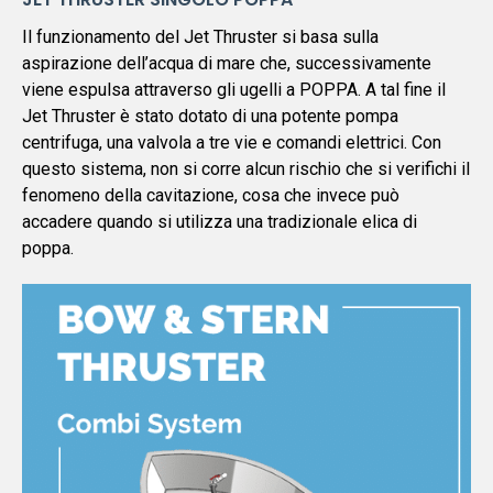
Il funzionamento del Jet Thruster si basa sulla
aspirazione dell’acqua di mare che, successivamente
viene espulsa attraverso gli ugelli a POPPA. A tal fine il
Jet Thruster è stato dotato di una potente pompa
centrifuga, una valvola a tre vie e comandi elettrici. Con
questo sistema, non si corre alcun rischio che si verifichi il
fenomeno della cavitazione, cosa che invece può
accadere quando si utilizza una tradizionale elica di
poppa.
Ho letto, compreso e accetto l'
informativa sulla
privacy
*
Acconsento al trattamento dati per finalità di
direct marketing indicate nell'
informativa sulla
privacy