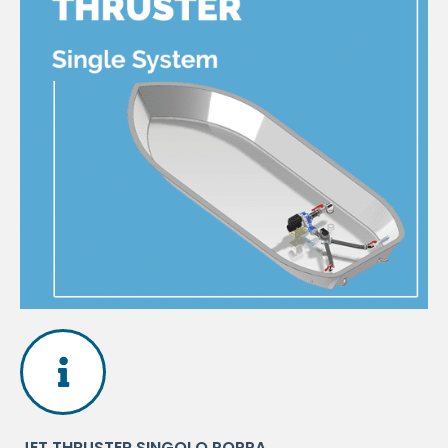
RICHIESTA INFORMAZIONI PER
DIVENTARE RIVENDITORE ED
INSTALLATORE JET THRUSTER
Visto il grande successo del Jet Thruster,
stiamo cercando
rivenditori e installatori
su
tutto il
Mar Tirreno
.
Sei interessato? Inviaci la tua richiesta e chiedici
tutto quello che desideri sapere!
JET THRUSTER SINGOLO POPPA