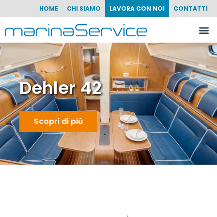
HOME
CHI SIAMO
LAVORA CON NOI
CONTATTI
Dehler 46
Scopri di più