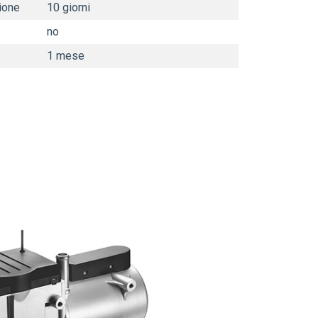
zione
10 giorni
no
1 mese