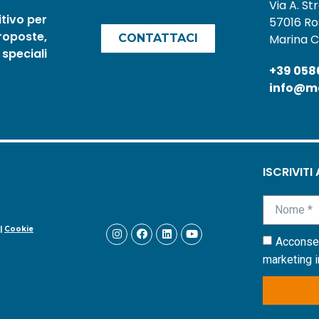
Via A. Str
tivo per
57016 Ro
proposte,
CONTATTACI
Marina C
speciali
+39 058
info@ma
ISCRIVITI
|
Cookie
Acconsent
marketing i