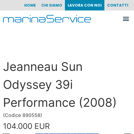
HOME
CHI SIAMO
LAVORA CON NOI
CONTATTI
Jeanneau Sun
Odyssey 39i
Performance (2008)
(
Codice
890558
)
104.000 EUR