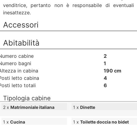
venditrice, pertanto non è responsabile di eventuali
inesattezze.
Accessori
Abitabilità
Numero cabine
2
Numero bagni
1
Altezza in cabina
190 cm
Posti letto cabina
4
Posti letto totali
6
Tipologia cabine
2 x
Matrimoniale italiana
1 x
Dinette
1 x
Cucina
1 x
Toilette doccia no bidet