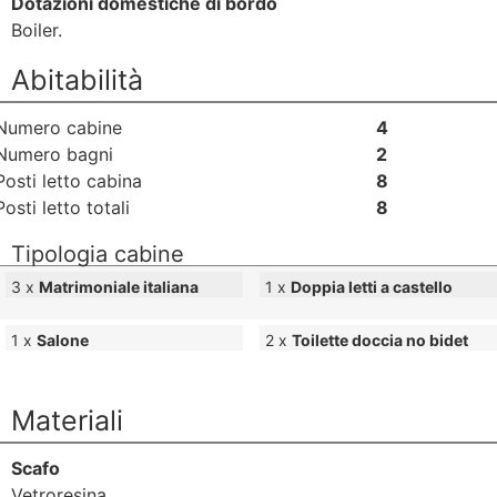
Dotazioni domestiche di bordo
Boiler.
Abitabilità
Numero cabine
4
Numero bagni
2
Posti letto cabina
8
Posti letto totali
8
Tipologia cabine
3 x
Matrimoniale italiana
1 x
Doppia letti a castello
1 x
Salone
2 x
Toilette doccia no bidet
Materiali
Scafo
Vetroresina