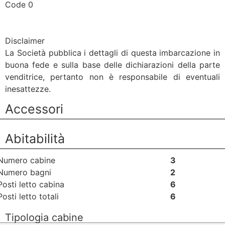
Code 0
Disclaimer
La Società pubblica i dettagli di questa imbarcazione in
buona fede e sulla base delle dichiarazioni della parte
venditrice, pertanto non è responsabile di eventuali
inesattezze.
Accessori
Abitabilità
Numero cabine
3
Numero bagni
2
Posti letto cabina
6
Posti letto totali
6
Tipologia cabine