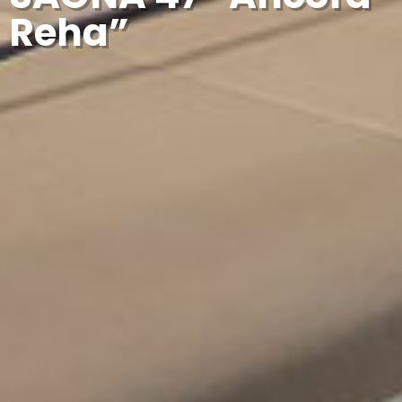
Reha”